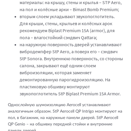
материалы: на крышу, стены и крылья – STP Aero,
на пол и колёсные арки – Bimast Bomb Premium;
вторым слоем укладывают звукопоглотитель.
Для крыши, стены, крыльев и колёсных арок
рекомендуем Biplast Premium 15A (armor), для
пола – влагостойкий сэндвич Qattara;
на наружную поверхность дверей устанавливают
вибродемпфер StP Aero, а поверх его – сэндвич
StP Sonora. Внутреннюю поверхность, со стороны
салона, закрывают ещё одним слоем
виброизоляции, которая заменяет
демонтированную парогидроизоляцию. На
пластиковую обшивку монтируют
звукопоглотитель StP Biplast Premium 15А Armor.
Однослойную шумоизоляцию Aerocell устанавливают
аналогичным образом. StP Aerocell QP Intrigo монтируют на
пол, в багажник, на наружные панели дверей. StP Aerocell
QP Genio – на обшивку передней стойки и внутренние
панели дверей.