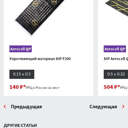
Aerocell QP
Aerocell QP
Упрочняющий материал StP F200
StP Aerocell 
0.15 x 0.5
0.5 х 0.32
140 ₽*
504 ₽*
РРЦ в России за лист
РРЦ 
Предыдущая
Следующая
ДРУГИЕ СТАТЬИ