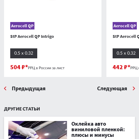
Aerocell QP
Aerocell QP
StP Aerocell QP Intrigo
StP Aerocell 
0.5 х 0.32
0.5 х 0.32
504 ₽*
442 ₽*
РРЦ в России за лист
РРЦ 
Предыдущая
Следующая
ДРУГИЕ СТАТЬИ
Оклейка авто
виниловой пленкой:
плюсы и минусы