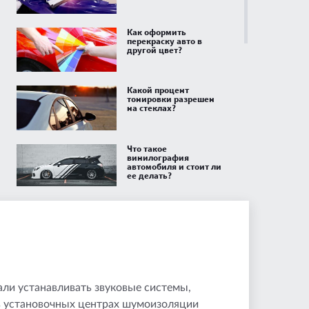
Как оформить
перекраску авто в
другой цвет?
Какой процент
тонировки разрешен
на стеклах?
Что такое
винилография
автомобиля и стоит ли
ее делать?
Как ухаживать за
кожаным салоном
автомобиля?
Нужно ли
регистрировать
фаркоп в 2026 году:
ли устанавливать звуковые системы,
правила установки на
легковой авто
 в установочных центрах шумоизоляции