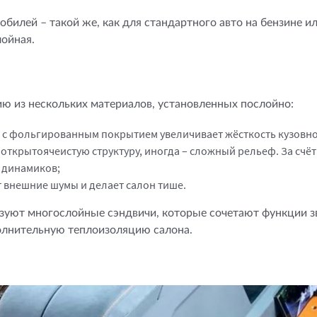
билей – такой же, как для стандартного авто на бензине и
лойная.
ию из нескольких материалов, установленных послойно:
с фольгированным покрытием увеличивает жёсткость кузовног
открытоячеистую структуру, иногда – сложный рельеф. За счёт
е динамиков;
т внешние шумы и делает салон тише.
льзуют многослойные сэндвичи, которые сочетают функции 
олнительную теплоизоляцию салона.