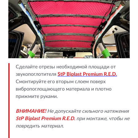
Сделайте отрезы необходимой площади от
звукопоглотителя
StP Biplast Premium R.E.D.
Смонтируйте его вторым слоем поверх
вибропоглощающего материала и плотно
прижмите руками.
ВНИМАНИЕ!
Не допускайте сильного натяжения
StP Biplast Premium R.E.D.
при монтаже, чтобы не
повредить материал.