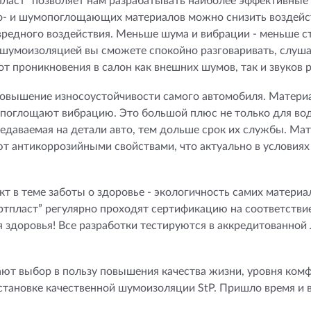
тпласт” позволяет нам разрабатывать наиболее эффективные
о- и шумопоглощающих материалов можно снизить воздейст
их вредного воздействия. Меньше шума и вибрации - меньше 
 шумоизоляцией вы сможете спокойно разговаривать, слуша
т проникновения в салон как внешних шумов, так и звуков 
повышение износоустойчивости самого автомобиля. Матер
 поглощают вибрацию. Это большой плюс не только для вод
редаваемая на детали авто, тем дольше срок их службы. Ма
ют антикоррозийными свойствами, что актуально в условиях
 в теме заботы о здоровье - экологичность самих материал
тпласт” регулярно проходят сертификацию на соответстви
 здоровья! Все разработки тестируются в аккредитованной
ют выбор в пользу повышения качества жизни, уровня комф
становке качественной шумоизоляции StP. Пришло время и в