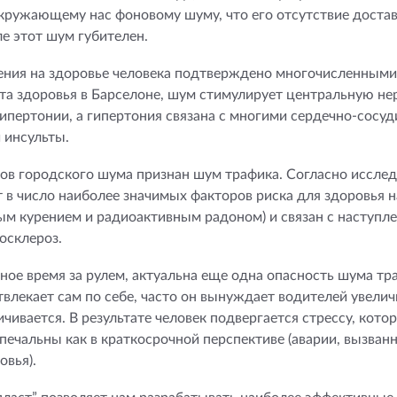
окружающему нас фоновому шуму, что его отсутствие доста
е этот шум губителен.
ения на здоровье человека подтверждено многочисленными
та здоровья в Барселоне, шум стимулирует центральную не
пертонии, а гипертония связана с многими сердечно-сосу
 инсульты.
ов городского шума признан шум трафика. Согласно иссле
т в число наиболее значимых факторов риска для здоровья 
ным курением и радиоактивным радоном) и связан с наступ
осклероз.
ное время за рулем, актуальна еще одна опасность шума тр
влекает сам по себе, часто он вынуждает водителей увелич
чивается. В результате человек подвергается стрессу, котор
 печальны как в краткосрочной перспективе (аварии, вызва
овья).