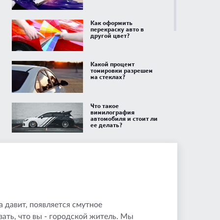
Как оформить
перекраску авто в
другой цвет?
Какой процент
тонировки разрешен
на стеклах?
Что такое
винилография
автомобиля и стоит ли
ее делать?
Как ухаживать за
кожаным салоном
автомобиля?
Нужно ли
регистрировать
фаркоп в 2026 году:
на давит, появляется смутное
правила установки на
легковой авто
зать, что вы - городской житель. Мы