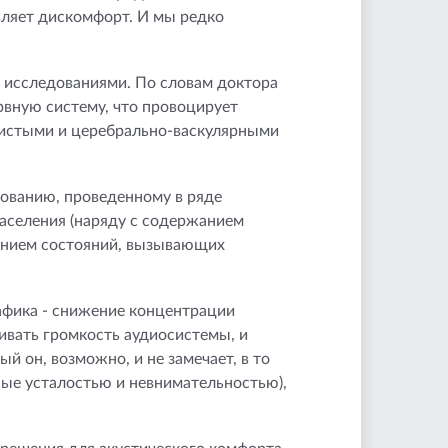
вляет дискомфорт. И мы редко
Чем обезжирить кузов
автомобиля перед
покраской: лучшие
средства и
рекомендации
 исследованиями. По словам доктора
Какие бывают виды
рвную систему, что провоцирует
тюнинга авто?
дистыми и церебрально-васкулярными
Какие доработки
дованию, проведенному в ряде
автомобиля полезны в
повседневной
населения (наряду с содержанием
эксплуатации?
лением состояний, вызывающих
Что сделать с новым
автомобилем в
первую очередь для
афика - снижение концентрации
защиты?
ивать громкость аудиосистемы, и
ый он, возможно, и не замечает, в то
нные усталостью и невнимательностью),