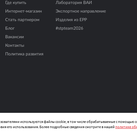
Где купить
Лаборатория ВАИ
Интернет-магазин
Экспортное направление
Стать партнером
Изделия из EPP
Блог
#stpteam2026
Вакансии
Контакты
Политика развития
© 2026 STP-RUS
льзователями используются файлы cookie, в том числе обрабатываемые с помощью
овия его использования. Более подробные сведения смотрите в нашей
политике об