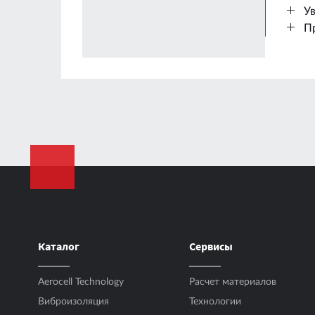
У
П
Толщина листа
Размер листа
Масса на м²
Масса одного листа
КМП при +20°C
Температурный диапазон использования
Каталог
Сервисы
Время кондиционирования («вылеживания
Aerocell Technology
Расчет материалов
Температура кондиционирования
Виброизоляция
Технологии