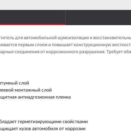
отитель для автомобильной шумоизоляции и восстановительны
ливается первым слоем и повышает конструкционную жесткост
варные соединения от коррозионного разрушения. Требует обя
итумный слой
леевой монтажный слой
ащитная антиадгезионная пленка
бладает герметизирующими свойствами
ащищает кузов автомобиля от коррозии