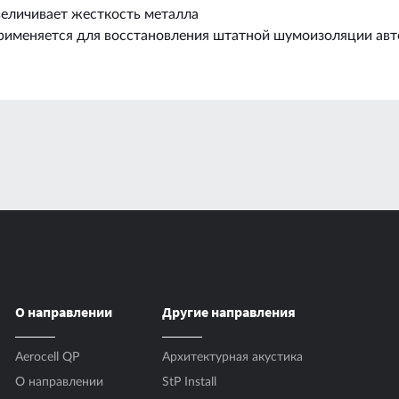
величивает жесткость металла
рименяется для восстановления штатной шумоизоляции ав
О направлении
Другие направления
»)
Aerocell QP
Архитектурная акустика
(18 - 30) °C или прогрев 
О направлении
StP Install