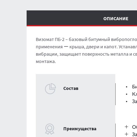
ОПИСАНИЕ
Визомат ПБ-2 – базовый битумный вибропогл
применения ー крыша, двери и капот. Устанав
вибрации, защищает поверхность металла и с
монтажа.
Б
Cостав
К
З
О
Преимущества
З