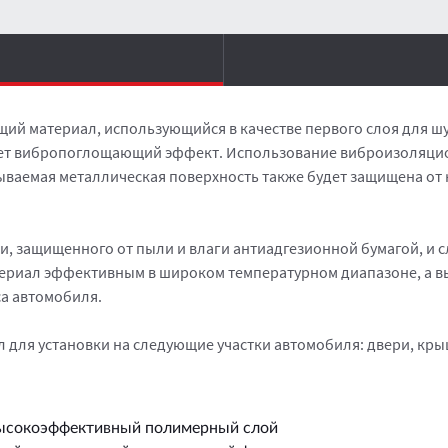
щий материал, использующийся в качестве первого слоя для 
ает вибропоглощающий эффект. Использование виброизоляци
аемая металлическая поверхность также будет защищена от к
ки, защищенного от пыли и влаги антиадгезионной бумагой, и 
териал эффективным в широком температурном диапазоне, а в
са автомобиля.
 для установки на следующие участки автомобиля: двери, кры
ысокоэффективный полимерный слой