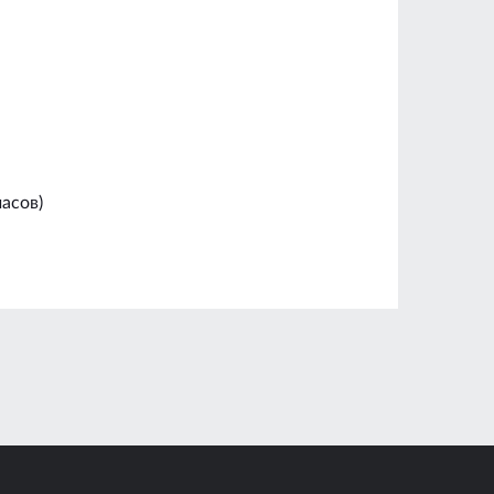
асов)
1.5 мм
0.75 х 0.47 м
0.98 кг
8.9 %