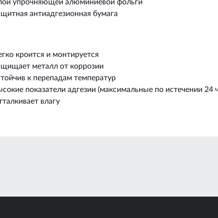
лой упрочняющей алюминиевой фольги
ащитная антиадгезионная бумага
егко кроится и монтируется
ащищает металл от коррозии
стойчив к перепадам температур
сокие показатели адгезии (максимальные по истечении 24 ч
тталкивает влагу