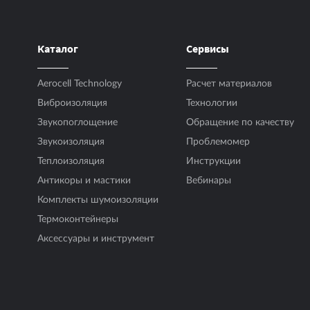
Количество листов в упаковке
Время кондиционирования («вылеживания
Каталог
Сервисы
Температура кондиционирования
Aerocell Technology
Расчет материалов
Виброизоляция
Технологии
Звукопоглощение
Обращение по качеству
Звукоизоляция
Проблемомер
Теплоизоляция
Инструкции
Антикоры и мастики
Вебинары
Комплекты шумоизоляции
Термоконтейнеры
Аксесcуары и инструмент