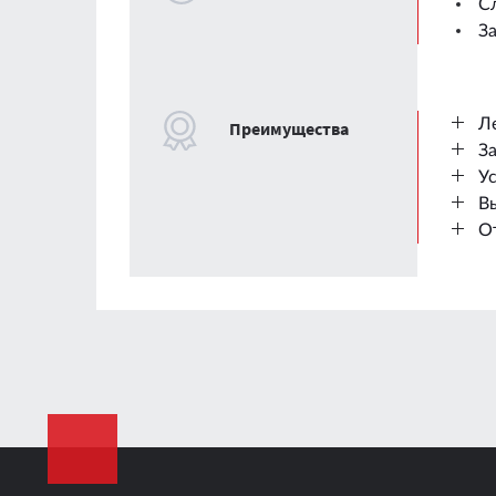
С
З
Л
Преимущества
З
У
Вы
О
Толщина листа
Размер листа
Масса одного листа
Коэффициент эффективности