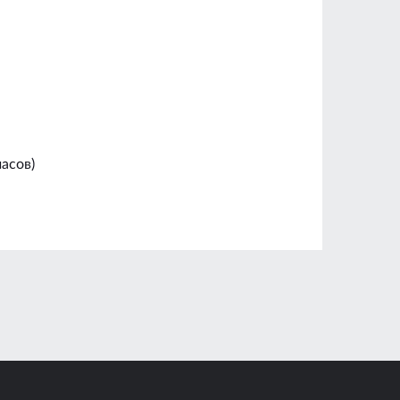
асов)
4 мм
0.375 х 0.47 м
1.28 кг
32.9 %