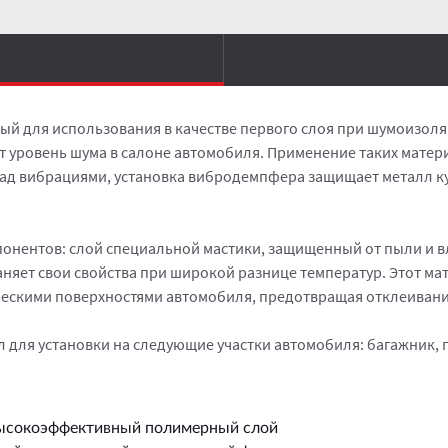
ный для использования в качестве первого слоя при шумоизоля
т уровень шума в салоне автомобиля. Применение таких мате
д вибрациями, установка вибродемпфера защищает металл ку
понентов: слой специальной мастики, защищенный от пыли и в
няет свои свойства при широкой разнице температур. Этот ма
ческими поверхностями автомобиля, предотвращая отклеивани
 для установки на следующие участки автомобиля: багажник, 
ысокоэффективный полимерный слой