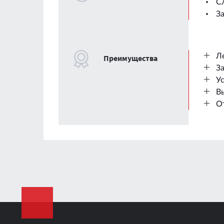
С
З
Л
Преимущества
З
У
Вы
О
Толщина листа
Размер листа
Масса одного листа
Коэффициент эффективности