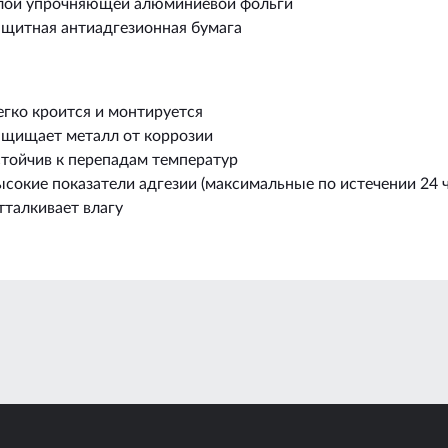
лой упрочняющей алюминиевой фольги
ащитная антиадгезионная бумага
егко кроится и монтируется
ащищает металл от коррозии
стойчив к перепадам температур
сокие показатели адгезии (максимальные по истечении 24 ч
тталкивает влагу