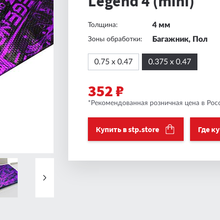
Legend 4 (mini)
4 мм
Толщина:
Багажник, Пол
Зоны обработки:
0.75 х 0.47
0.375 х 0.47
352 ₽
*Рекомендованная розничная цена в Росс
Купить в stp.store
Где к