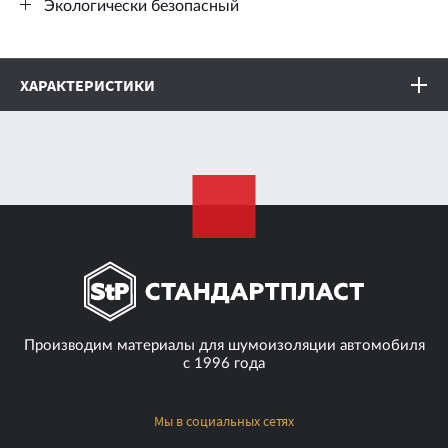
Экологически безопасный
ХАРАКТЕРИСТИКИ
Толщина листа
3 мм
Размер листа
0.75 x 0.47 м
Масса на м²
2,8 кг
Масса одного листа
1 кг
Производим материалы для шумоизоляции автомобиля
с 1996 года
Количество листов в упаковке
8 шт.
Мы в социальных сетях