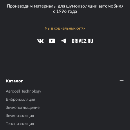
1.62 кг
Производим материалы для шумоизоляции автомобиля
с 1996 года
КМП
0.38 усл. ед.
Мы в социальных сетях
Фольга
100 мкм
Количество листов в упаковке
8 шт.
Температурный диапазон использования
от -45 до +100°С
Способ монтажа
Каталог
не требует нагрева
Aerocell Technology
Виброизоляция
Звукопоглощение
Звукоизоляция
Теплоизоляция